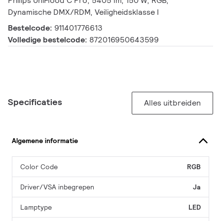
Philips UniFlood C Pro, 5405 lm, 150 W, RGB,
Dynamische DMX/RDM, Veiligheidsklasse I
Bestelcode:
911401776613
Volledige bestelcode:
872016950643599
Specificaties
Alles uitbreiden
Algemene informatie
Color Code
RGB
Driver/VSA inbegrepen
Ja
Lamptype
LED