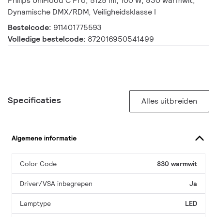
Philips UniFlood C Pro, 5125 lm, 100 W, 830 warmwit,
Dynamische DMX/RDM, Veiligheidsklasse I
Bestelcode:
911401775593
Volledige bestelcode:
872016950541499
Specificaties
Alles uitbreiden
Algemene informatie
Color Code
830 warmwit
Driver/VSA inbegrepen
Ja
Lamptype
LED