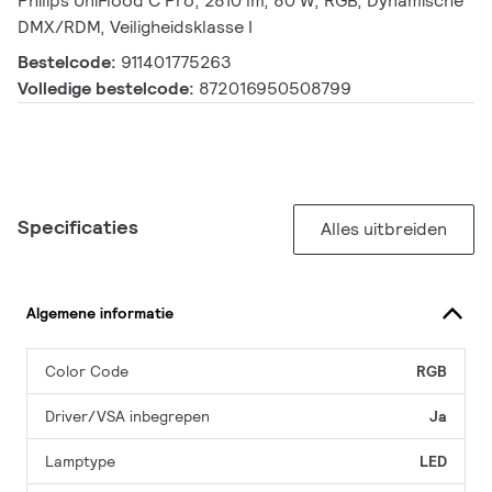
Philips UniFlood C Pro, 2810 lm, 80 W, RGB, Dynamische
DMX/RDM, Veiligheidsklasse I
Bestelcode:
911401775263
Volledige bestelcode:
872016950508799
Specificaties
Alles uitbreiden
Algemene informatie
Color Code
RGB
Driver/VSA inbegrepen
Ja
Lamptype
LED