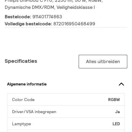
Philips UniFlood C Pro, 2230 lm, 50 W, RGBW,
Dynamische DMX/RDM, Veiligheidsklasse I
Bestelcode:
911401774863
Volledige bestelcode:
872016950468499
Specificaties
Alles uitbreiden
Algemene informatie
Color Code
RGBW
Driver/VSA inbegrepen
Ja
Lamptype
LED