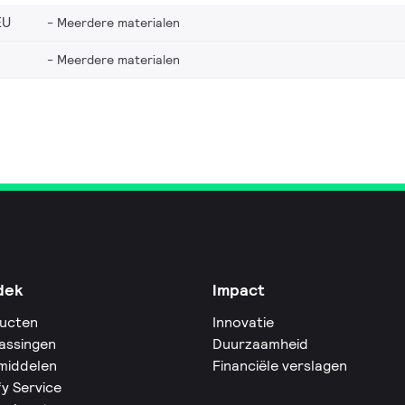
EU
Meerdere materialen
Meerdere materialen
dek
Impact
ucten
Innovatie
assingen
Duurzaamheid
middelen
Financiële verslagen
fy Service