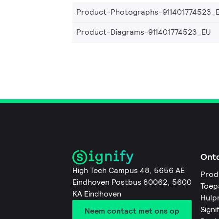
Product-Photographs-911401774523_
Product-Diagrams-911401774523_EU
Ont
High Tech Campus 48, 5656 AE
Prod
Eindhoven Postbus 80062, 5600
Toep
KA Eindhoven
Hulp
Signi
Neem contact met ons op