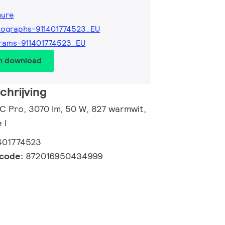
hure
ographs-911401774523_EU
rams-911401774523_EU
en download
hrijving
 C Pro, 3070 lm, 50 W, 827 warmwit,
 I
401774523
lcode:
872016950434999