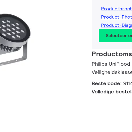
Productbroc
Product-Phot
Product-Diag
Selecteer 
Productomsc
Philips UniFlood
Veiligheidsklasse
Bestelcode:
911
Volledige beste