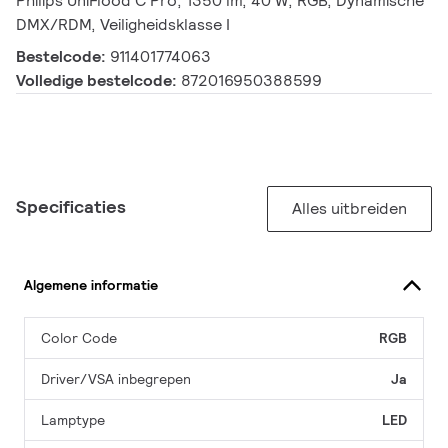
Philips UniFlood C Pro, 1350 lm, 40 W, RGB, Dynamische
DMX/RDM, Veiligheidsklasse I
Bestelcode:
911401774063
Volledige bestelcode:
872016950388599
Specificaties
Alles uitbreiden
Algemene informatie
Color Code
RGB
Driver/VSA inbegrepen
Ja
Lamptype
LED