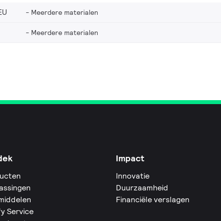
EU
Meerdere materialen
Meerdere materialen
dek
Impact
ucten
Innovatie
assingen
Duurzaamheid
middelen
Financiële verslagen
fy Service