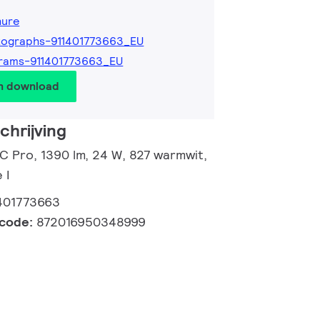
hure
tographs-911401773663_EU
rams-911401773663_EU
en download
hrijving
 C Pro, 1390 lm, 24 W, 827 warmwit,
 I
401773663
lcode:
872016950348999