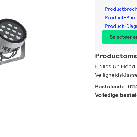
Productbroc
Product-Pho
Product-Diag
Selecteer 
Productomsc
Philips UniFlood
Veiligheidsklasse
Bestelcode:
911
Volledige beste