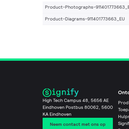
Product-Photographs-911401773663_
Product-Diagrams-911401773663_EU
Ont
High Tech Campus 48, 5656 AE
Prod
Eindhoven Postbus 80062, 5600
Toep
KA Eindhoven
Hulp
Signi
Neem contact met ons op