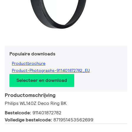
Populaire downloads
Productbrochure
Product-Photographs-911401872782_EU
Selecteer en download
Productomschrijving
Philips WL140Z Deco Ring BK
Bestelcode:
911401872782
Volledige bestelcode:
871951453562699