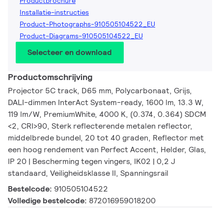
Productbrochure
Installatie-instructies
Product-Photographs-910505104522_EU
Product-Diagrams-910505104522_EU
Selecteer en download
Productomschrijving
Projector 5C track, D65 mm, Polycarbonaat, Grijs,
DALI-dimmen InterAct System-ready, 1600 lm, 13.3 W,
119 lm/W, PremiumWhite, 4000 K, (0.374, 0.364) SDCM
<2, CRI>90, Sterk reflecterende metalen reflector,
middelbrede bundel, 20 tot 40 graden, Reflector met
een hoog rendement van Perfect Accent, Helder, Glas,
IP 20 | Bescherming tegen vingers, IK02 | 0,2 J
standaard, Veiligheidsklasse II, Spanningsrail
Bestelcode:
910505104522
Volledige bestelcode:
872016959018200