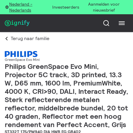
Nederland -
Aanmelden voor
Investeerders
Nederlands
nieuwsbrief
Terug naar familie
GreenSpace Evo Mini
Philips GreenSpace Evo Mini,
Projector 5C track, 3D printed, 13.3
W, D65 mm, 1600 lm, PremiumWhite,
4000 K, CRI>90, DALI, Interact Ready,
Sterk reflecterende metalen
reflector, middelbrede bundel, 20 tot
40 graden, Reflector met een hoog
rendement van Perfect Accent, Grijs
ST332T 17S/PW940 DIA HWB FG GR402