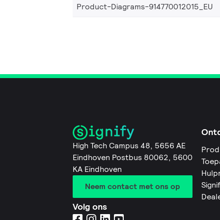
Product-Diagrams-914770012015_EU
Ont
High Tech Campus 48, 5656 AE
Prod
Eindhoven Postbus 80062, 5600
Toep
KA Eindhoven
Hulp
Signi
Neem contact met ons op
Deal
Volg ons