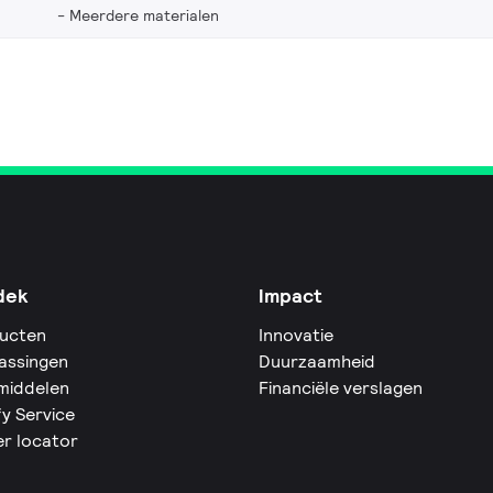
Meerdere materialen
dek
Impact
ucten
Innovatie
assingen
Duurzaamheid
middelen
Financiële verslagen
fy Service
er locator