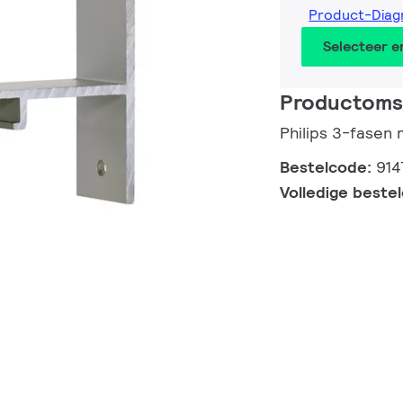
Product-Diag
Selecteer 
Productomsc
Philips 3-fasen 
Bestelcode:
914
Volledige beste