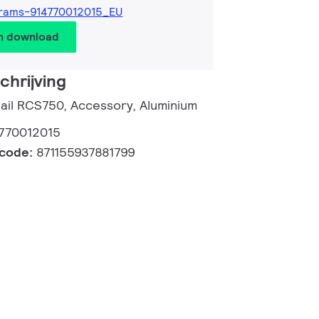
rams-914770012015_EU
en download
hrijving
rail RCS750, Accessory, Aluminium
770012015
lcode:
871155937881799