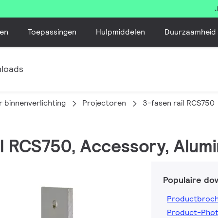
en
Toepassingen
Hulpmiddelen
Duurzaamheid
loads
 binnenverlichting
Projectoren
3-fasen rail RCS750
ail RCS750, Accessory, Alum
Populaire do
Productbroc
Product-Pho