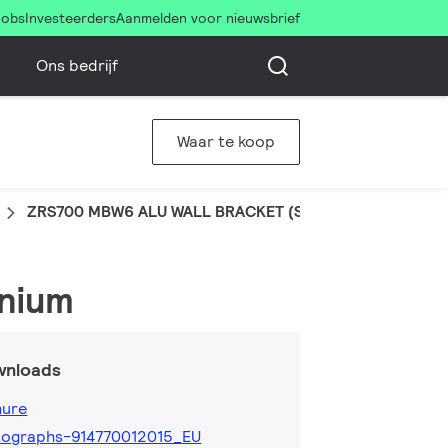
Jobs
Investeerders
Aanmelden voor nieuwsbrief
Ons bedrijf
Waar te koop
ZRS700 MBW6 ALU WALL BRACKET (SKB21-1)
inium
wnloads
hure
tographs-914770012015_EU