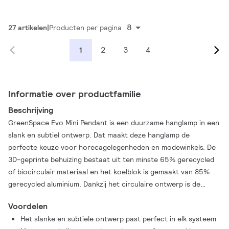
8
27 artikelen
Producten per pagina
2
3
4
1
Informatie over productfamilie
Beschrijving
GreenSpace Evo Mini Pendant is een duurzame hanglamp in een
slank en subtiel ontwerp. Dat maakt deze hanglamp de
perfecte keuze voor horecagelegenheden en modewinkels. De
3D-geprinte behuizing bestaat uit ten minste 65% gerecycled
of biocirculair materiaal en het koelblok is gemaakt van 85%
gerecycled aluminium. Dankzij het circulaire ontwerp is de
armatuur uitermate geschikt voor upgrades, hergebruik,
Voordelen
onderhoud en reparatie, en recycling. In combinatie met de
Het slanke en subtiele ontwerp past perfect in elk systeem
hoge energie-efficiëntie maakt dit de GreenSpace Evo Mini