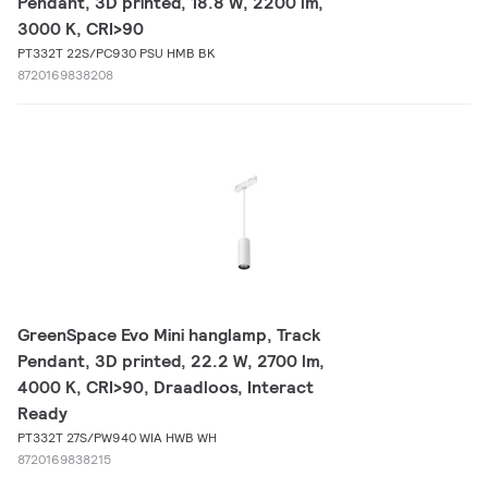
Pendant, 3D printed, 18.8 W, 2200 lm,
3000 K, CRI>90
PT332T 22S/PC930 PSU HMB BK
8720169838208
GreenSpace Evo Mini hanglamp, Track
Pendant, 3D printed, 22.2 W, 2700 lm,
4000 K, CRI>90, Draadloos, Interact
Ready
PT332T 27S/PW940 WIA HWB WH
8720169838215