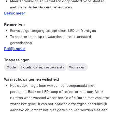
Meer sprankeling en verbeterd oogcomfort voor klanten
hanglamp tot een duurzame keuze. De nieuwe PerfectAccent
met diepe PerfectAccent reflectoren
diepe reflectoren zorgen voor een lichteffect met meer
Bekijk meer
sprankeling en een verbeterd oogcomfort voor de shopper.
Verdere aanpassing van kleuren en texturen is mogelijk via
Kenmerken
Philips MyCreation
Eenvoudige toegang tot optieken, LED en frontglas
Te repareren en op te waarderen met standaard
gereedschap
Bekijk meer
Toepassingen
Mode
Hotels, cafés, restaurants
Woningen
Waarschuwingen en veiligheid
Het optiek mag alleen worden schoongemaakt met
perslucht. Raak de LED-lamp of reflector niet aan. Voor
ruimten waar voedsel wordt bereid of ruimten met veel stof
wordt het gebruik van het optionele frontglas nadrukkelijk
aanbevolen, omdat het glas gereinigd kan worden met een