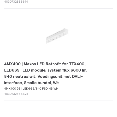
4030732666614
4MX400 | Maxos LED Retrofit for TTX400,
LED66S | LED module, system flux 6600 lm,
840 neutraalwit, Voedingsunit met DALI-
interface, Smalle bundel, Wit
4MX400 581 LED66S/840 PSD NB WH
4030732666621