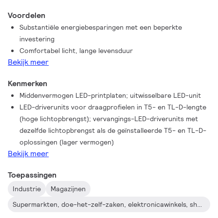
met de vereiste kleurtemperaturen en verblindingsfactoren. De
Voordelen
minimalistische Maxos LED-inlegpanelen voor TTX400
Substantiële energiebesparingen met een beperkte
omvatten middenvermogen LED-boards die gemonteerd
investering
kunnen worden op een standaard TTX400-draagprofiel. De
Comfortabel licht, lange levensduur
keuze uit lenzen met brede, middelbrede en
Bekijk meer
dubbelassymetrische bundels betekent flexibiliteit in de
lichtverdeling. In vergelijking met een conventionele
Kenmerken
fluorescentie-installatie wordt deze zeer efficiënte LED-
Middenvermogen LED-printplaten; uitwisselbare LED-unit
oplossing terugverdiend in minder dan drie jaar (afhankelijk van
LED-driverunits voor draagprofielen in T5- en TL-D-lengte
het aantal branduren). En er zijn nog meer voordelen: ons
(hoge lichtopbrengst); vervangings-LED-driverunits met
upgradebaar LED-engineplatform maakt van de Maxos LED-
dezelfde lichtopbrengst als de geïnstalleerde T5- en TL-D-
inlegpanelen voor TTX400 een echte toekomstbestendige
oplossingen (lager vermogen)
oplossing.
Bekijk meer
Toepassingen
Industrie
Magazijnen
Supermarkten, doe-het-zelf-zaken, elektronicawinkels, showrooms