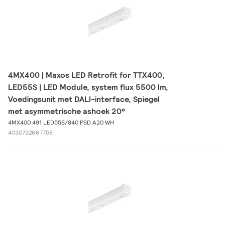
4MX400 | Maxos LED Retrofit for TTX400,
LED55S | LED Module, system flux 5500 lm,
Voedingsunit met DALI-interface, Spiegel
met asymmetrische ashoek 20°
4MX400 491 LED55S/840 PSD A20 WH
4030732667758