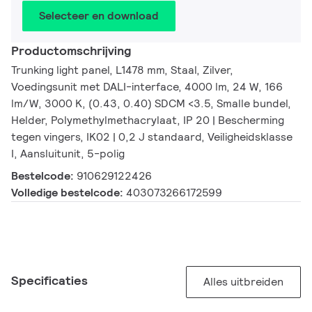
Selecteer en download
Productomschrijving
Trunking light panel, L1478 mm, Staal, Zilver,
Voedingsunit met DALI-interface, 4000 lm, 24 W, 166
lm/W, 3000 K, (0.43, 0.40) SDCM <3.5, Smalle bundel,
Helder, Polymethylmethacrylaat, IP 20 | Bescherming
tegen vingers, IK02 | 0,2 J standaard, Veiligheidsklasse
I, Aansluitunit, 5-polig
Bestelcode:
910629122426
Volledige bestelcode:
403073266172599
Specificaties
Alles uitbreiden