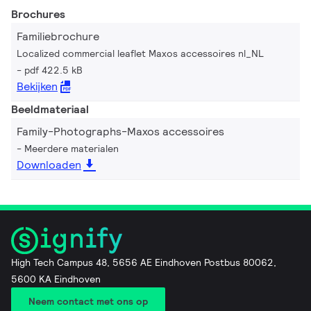
draagprofiel is één speciaal aansluitstuk (9MX056 CP-SD
Brochures
WH/SI) nodig om het profiel aan te sluiten op het draaibare
Familiebrochure
koppelstuk. Elektrische componenten voor de
Localized commercial leaflet Maxos accessoires nl_NL
doorvoerbedrading dienen zo nodig besteld te worden.
pdf 422.5 kB
Bekijken
Beeldmateriaal
Family-Photographs-Maxos accessoires
Meerdere materialen
Downloaden
High Tech Campus 48, 5656 AE Eindhoven Postbus 80062,
5600 KA Eindhoven
Neem contact met ons op