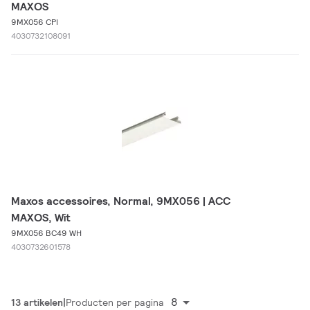
MAXOS
9MX056 CPI
4030732108091
Maxos accessoires, Normal, 9MX056 | ACC
MAXOS, Wit
9MX056 BC49 WH
4030732601578
8
13 artikelen
Producten per pagina