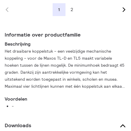
2
1
Informatie over productfamilie
Beschrijving
Het draaibare koppelstuk – een veelzijdige mechanische
koppeling – voor de Maxos TL-D en TL5 maakt variabele
hoeken tussen de lijnen mogelijk. De minimumhoek bedraagt 45
graden. Dankzij zijn aantrekkelijke vormgeving kan het
uitstekend worden toegepast in winkels, scholen en musea.
Maximaal vier lichtlijnen kunnen met één koppelstuk aan elkaar
worden gekoppeld. De buitenkant is gemaakt van kunststof,
Voordelen
met een witte of zilverkleurige afwerking; steunelementen aan
-
de binnenkant zijn van staal. Op het draaibare koppelstuk
kunnen desgewenst lichtsensoren, luidsprekers e.d. worden
aangesloten. Het wordt geleverd met een instelbare beugel
Downloads
inclusief een 1,25 meter lange, stalen draadpendel. Per