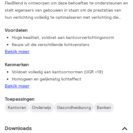
FlexBlend is ontworpen om deze behoeftes te ondersteunen en
stelt eigenaars van gebouwen in staat om de prestaties van
hun verlichting volledig te optimaliseren met verlichting die
voldoet aan kantoornormen en een aantrekkelijke
Voordelen
terugverdientijd heeft. Bovendien biedt FlexBlend de benodigde
Hoge kwaliteit, voldoet aan kantoorverlichtingsnorm
flexibiliteit dankzij de eenvoudige toepassing op verschillende
Keuze uit die verschillende lichtvensters
plafondtypen en in uiteenlopende kantoorruimten zoals
Bekijk meer
kantoortuinen of vergaderruimten. Ondanks dat technologie
snel evolueert, wordt van de ideale lichtoplossing toch
Kenmerken
verwacht dat deze in staat is om innovaties en toekomstige
Voldoet volledig aan kantoornormen (UGR <19)
ontwikkelingen te integreren die prestaties nog verder kunnen
Homogeen en gelijkmatig lichteffect
helpen verbeteren. Daarom is Philips FlexBlend ook klaar om te
Bekijk meer
worden aangesloten op regelaars zoals Actilume of om te
worden gebruikt in combinatie met het Philips SpaceWise-
Toepassingen
verlichtingssysteem. Ook aansluiting op verlichtingssystemen
Kantoren
Onderwijs
Gezondheidszorg
Banken
die met software werken, zoals Interact Office, is mogelijk.
Daardoor wordt de armatuur nog slimmer en kan deze
waardevolle data over zijn omgeving verzamelen
Downloads