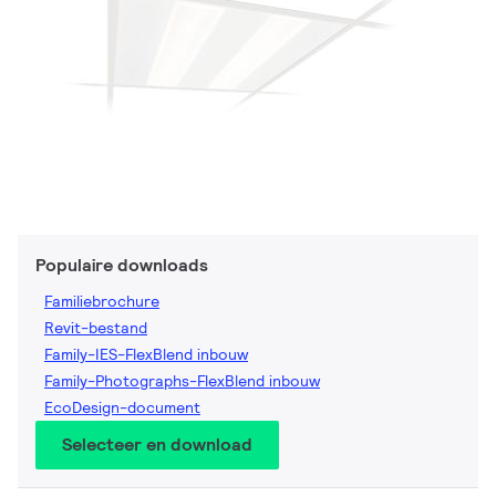
Populaire downloads
Familiebrochure
Revit-bestand
Family-IES-FlexBlend inbouw
Family-Photographs-FlexBlend inbouw
EcoDesign-document
Selecteer en download