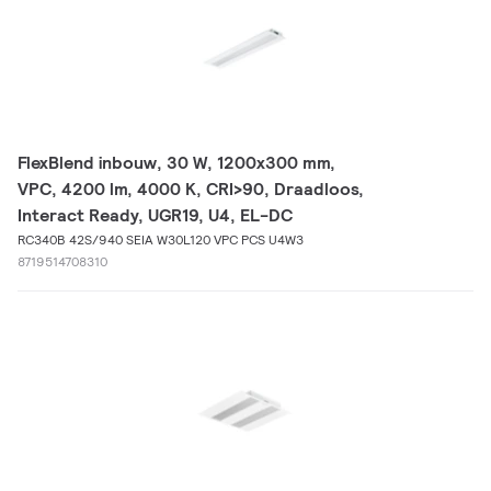
FlexBlend inbouw, 30 W, 1200x300 mm,
VPC, 4200 lm, 4000 K, CRI>90, Draadloos,
Interact Ready, UGR19, U4, EL-DC
RC340B 42S/940 SEIA W30L120 VPC PCS U4W3
8719514708310