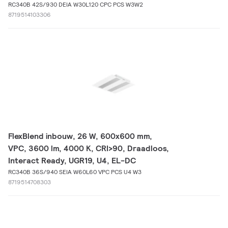
RC340B 42S/930 DEIA W30L120 CPC PCS W3W2
8719514103306
FlexBlend inbouw, 26 W, 600x600 mm,
VPC, 3600 lm, 4000 K, CRI>90, Draadloos,
Interact Ready, UGR19, U4, EL-DC
RC340B 36S/940 SEIA W60L60 VPC PCS U4 W3
8719514708303