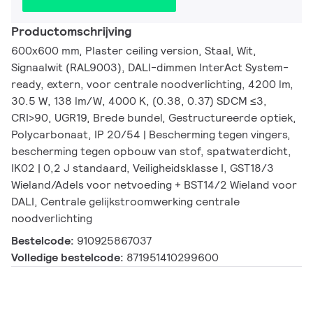
Productomschrijving
600x600 mm, Plaster ceiling version, Staal, Wit,
Signaalwit (RAL9003), DALI-dimmen InterAct System-
ready, extern, voor centrale noodverlichting, 4200 lm,
30.5 W, 138 lm/W, 4000 K, (0.38, 0.37) SDCM ≤3,
CRI>90, UGR19, Brede bundel, Gestructureerde optiek,
Polycarbonaat, IP 20/54 | Bescherming tegen vingers,
bescherming tegen opbouw van stof, spatwaterdicht,
IK02 | 0,2 J standaard, Veiligheidsklasse I, GST18/3
Wieland/Adels voor netvoeding + BST14/2 Wieland voor
DALI, Centrale gelijkstroomwerking centrale
noodverlichting
Bestelcode:
910925867037
Volledige bestelcode:
871951410299600