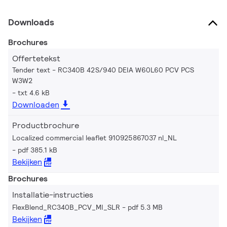
Downloads
Brochures
Offertetekst
Tender text - RC340B 42S/940 DEIA W60L60 PCV PCS
W3W2
txt 4.6 kB
Downloaden
Productbrochure
Localized commercial leaflet 910925867037 nl_NL
pdf 385.1 kB
Bekijken
Brochures
Installatie-instructies
FlexBlend_RC340B_PCV_MI_SLR
pdf 5.3 MB
Bekijken