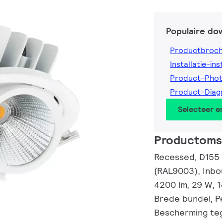
Populaire do
Productbroc
Installatie-ins
Product-Pho
Product-Dia
Selecteer 
Productomsc
Recessed, D155 
(RAL9003), Inbo
4200 lm, 29 W, 1
Brede bundel, P
Bescherming tege