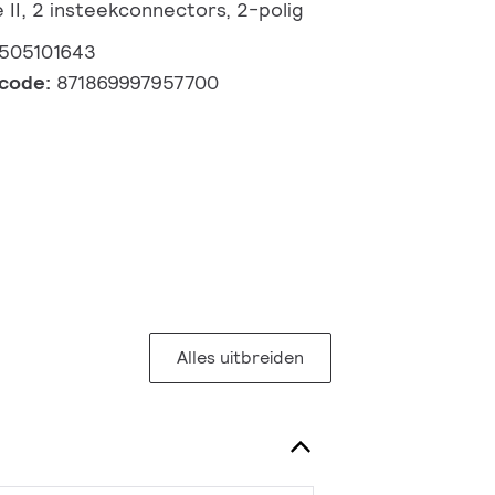
e II, 2 insteekconnectors, 2-polig
505101643
lcode:
871869997957700
Alles uitbreiden