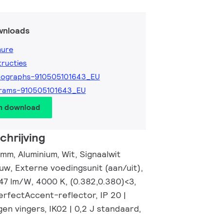
wnloads
hure
tructies
tographs-910505101643_EU
grams-910505101643_EU
en download
hrijving
mm, Aluminium, Wit, Signaalwit
uw, Externe voedingsunit (aan/uit),
47 lm/W, 4000 K, (0.382,0.380)<3,
erfectAccent-reflector, IP 20 |
n vingers, IK02 | 0,2 J standaard,