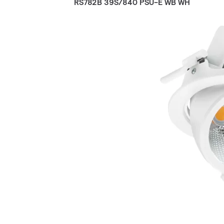
RS782B 39S/840 PSU-E WB WH