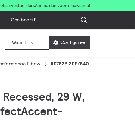
Jobs
Investeerders
Aanmelden voor nieuwsbrief
Ons bedrijf
Configureer
Waar te koop
erformance Elbow
RS782B 39S/840 PSU-E WB WH
 Recessed, 29 W,
rfectAccent-