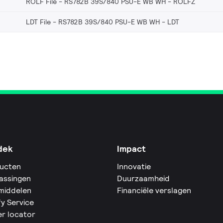
ROLF File - RS782B 39S/840 PSU-E WB WH
ROLFZ
LDT File - RS782B 39S/840 PSU-E WB WH
LDT
dek
Impact
ucten
Innovatie
assingen
Duurzaamheid
middelen
Financiële verslagen
fy Service
er locator