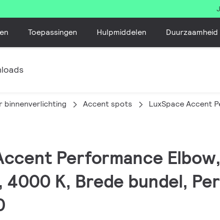
en
Toepassingen
Hulpmiddelen
Duurzaamheid
loads
 binnenverlichting
Accent spots
LuxSpace Accent P
 Accent Performance Elbow,
, 4000 K, Brede bundel, Pe
0