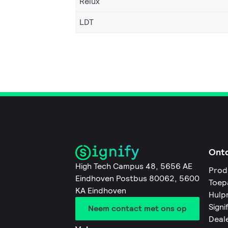
Relux
LDT
Ont
High Tech Campus 48, 5656 AE
Prod
Eindhoven Postbus 80062, 5600
Toep
KA Eindhoven
Hulp
Signi
Neem contact met ons op
Deal