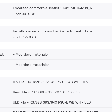
Localized commercial leaflet 910505101643 nl_NL
pdf 391.9 kB
Installation instructions LuxSpace Accent Elbow
pdf 755.8 kB
_EU
Meerdere materialen
Meerdere materialen
IES File - RS782B 39S/840 PSU-E WB WH
IES
Revit file - RS780BI - 910505101643
ZIP
ULD File - RS782B 39S/840 PSU-E WB WH
ULD