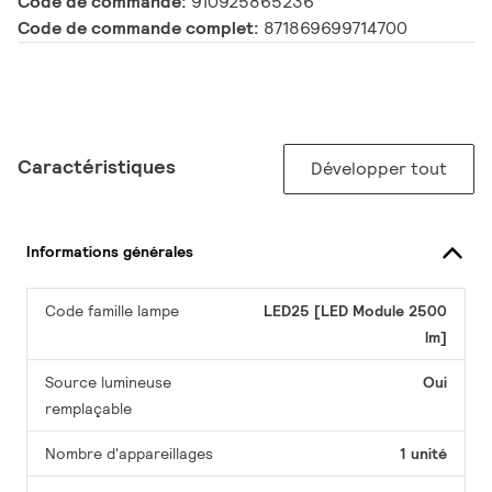
Code de commande:
910925865236
Code de commande complet:
871869699714700
Caractéristiques
Développer tout
Informations générales
Code famille lampe
LED25 [LED Module 2500
lm]
Source lumineuse
Oui
remplaçable
Nombre d'appareillages
1 unité