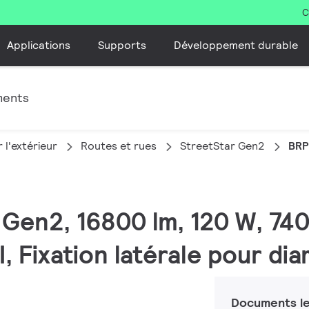
C
Applications
Supports
Développement durable
ments
 l'extérieur
Routes et rues
StreetStar Gen2
BRP
 Gen2, 16800 lm, 120 W, 740
I, Fixation latérale pour d
Documents le