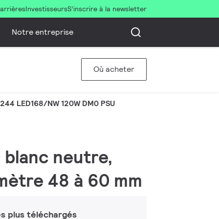
arrières
Investisseurs
S’inscrire à la newsletter
Notre entreprise
Où acheter
244 LED168/NW 120W DM0 PSU
 blanc neutre,
iamètre 48 à 60 mm
s plus téléchargés