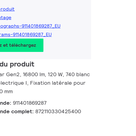
produit
ntage
ographs-911401869287_EU
rams-911401869287_EU
z et téléchargez
du produit
ar Gen2, 16800 lm, 120 W, 740 blanc
lectrique I, Fixation latérale pour
60 mm
ande:
911401869287
nde complet:
872110330425400