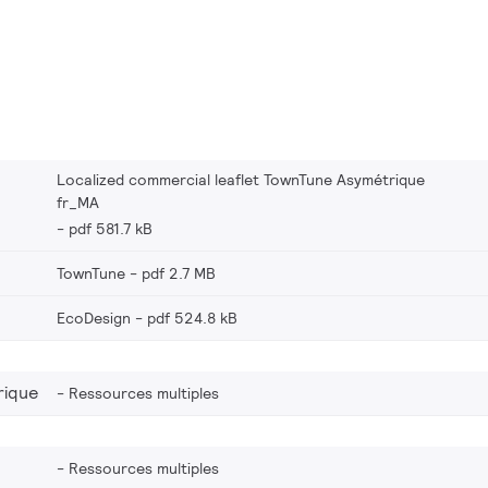
à la configuration du
ce et de programmation
et vous pouvez créer une
age et de pièces de
 plateforme d’éclairage
diffuser la bonne quantité
l’éclairage de vos rues. De
Localized commercial leaflet TownTune Asymétrique
fr_MA
dy (SR), TownTune est
pdf 581.7 kB
socié à des applications de
ncées telles qu'Interact
TownTune
pdf 2.7 MB
EcoDesign
pdf 524.8 kB
rique
Ressources multiples
Ressources multiples