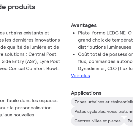
 de produits
Avantages
s urbains existants et
Plate-forme LEDGINE-O p
es les dernières innovations
grand choix de températ
de qualité de lumière et de
distributions lumineuses
 solutions : Central Post
Coût total de possession
 Side Entry (ASY), Lyre Post
flux, commandes autono
 avec Conical Comfort Bowl
Dynadimmer, CLO (flux lu
être personnalisé avec un
Voir plus
 boîtier, et il est également
e, proposée en deux
Applications
sign qui vous permettent de
on facile dans les espaces
Zones urbaines et résidentiell
et d’apporter une identité
our la personnalisation
e plus, chaque luminaire de la
Pistes cyclables, voies piéto
qu’aux nouvelles
ère unique, grâce à
Centres-villes et places
Pa
suffit de scanner un
du mât ou directement sur le