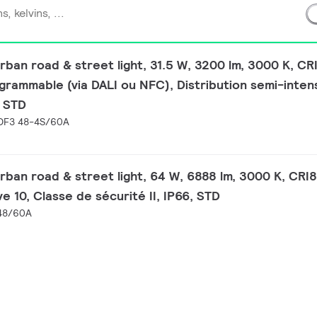
ban road & street light, 31.5 W, 3200 lm, 3000 K, CR
ammable (via DALI ou NFC), Distribution semi-intens
, STD
DF3 48-4S/60A
ban road & street light, 64 W, 6888 lm, 3000 K, CRI8
ve 10, Classe de sécurité II, IP66, STD
48/60A