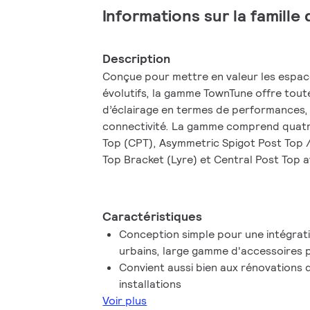
Informations sur la famille
Description
Conçue pour mettre en valeur les espace
évolutifs, la gamme TownTune offre tout
d’éclairage en termes de performances, 
connectivité. La gamme comprend quatre
Top (CPT), Asymmetric Spigot Post Top /
Top Bracket (Lyre) et Central Post Top
(CCB). Chaque luminaire TownTune peut 
choix de diverses formes sur le dessus du
possible d’ajouter une bague décorativ
Caractéristiques
couleurs (sauf CCB). Des options de de
Conception simple pour une intégrati
créer votre propre signature lumineuse 
urbains, large gamme d'accessoires p
distinctive aux quartiers et aux villes. D
Convient aussi bien aux rénovations 
gamme TownTune est identifiable de mani
installations
l’application Signify Service tag. Il vous 
Voir plus
code QR, situé à l’intérieur de la porte 