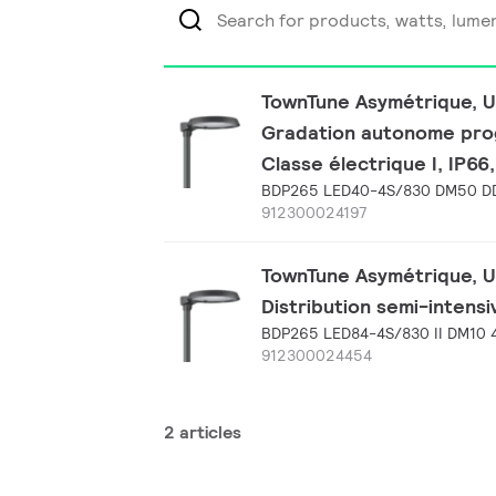
TownTune Asymétrique, Ur
Gradation autonome progr
Classe électrique I, IP66
BDP265 LED40-4S/830 DM50 D
912300024197
TownTune Asymétrique, Ur
Distribution semi-intensi
BDP265 LED84-4S/830 II DM10 
912300024454
2 articles