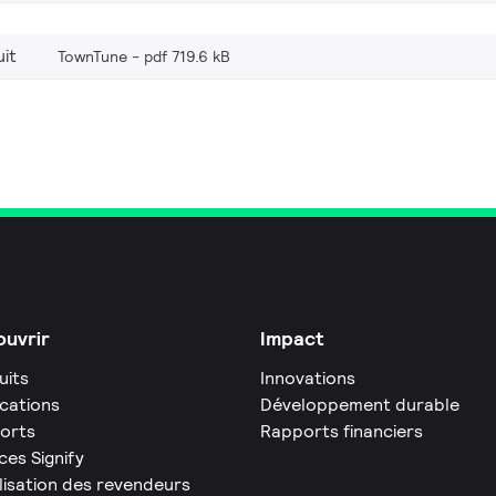
it
TownTune
pdf 719.6 kB
uvrir
Impact
uits
Innovations
ications
Développement durable
orts
Rapports financiers
ces Signify
lisation des revendeurs