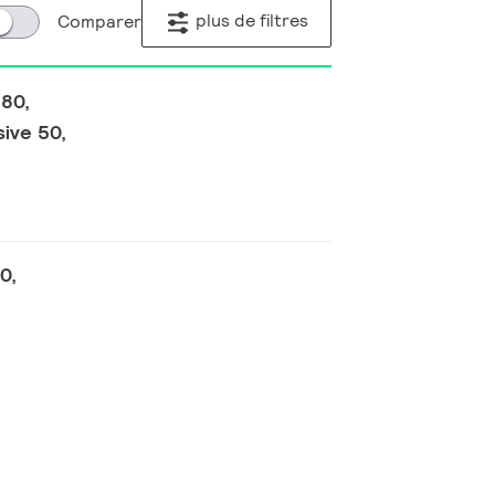
plus de filtres
Comparer
I80,
ive 50,
0,