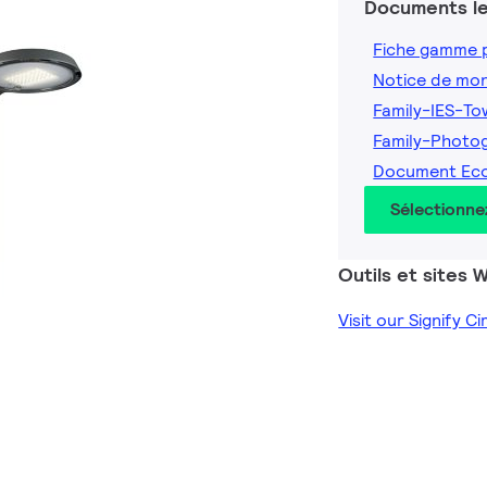
Documents le
Fiche gamme 
Notice de mo
Family-IES-T
Family-Photo
Document Ec
Sélectionne
Outils et sites
Visit our Signify C