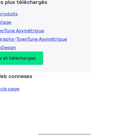
s plus téléchargés
produits
ntage
ownTune Asymétrique
graphs-TownTune Asymétrique
oDesign
z et téléchargez
 Web connexes
ircle page