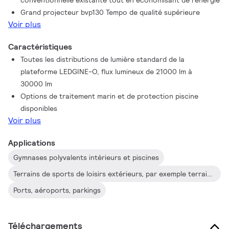
conventionnelle existante tout en économisant de l’énergie
de U et au connecteur externe rapide à 3 pôles. C'est une
Grand projecteur bvp130 Tempo de qualité supérieure
solution idéale pour l'éclairage des espaces extérieurs,
Voir plus
notamment des zones industrielles/commerciales, des parkings,
etc., à l'aide de projecteurs Tempo.
Caractéristiques
Toutes les distributions de lumière standard de la
plateforme LEDGINE-O, flux lumineux de 21000 lm à
30000 lm
Options de traitement marin et de protection piscine
disponibles
Voir plus
Applications
Gymnases polyvalents intérieurs et piscines
Terrains de sports de loisirs extérieurs, par exemple terrains de basket, etc.
Ports, aéroports, parkings
Téléchargements