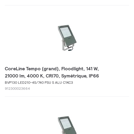
CoreLine Tempo (grand), Floodlight, 141 W,
21000 lm, 4000 K, CRI70, Symétrique, IP66
BVP130 LED210-4S/740 PSU S ALU C1KC3
912300023664