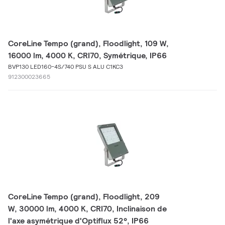
CoreLine Tempo (grand), Floodlight, 109 W,
16000 lm, 4000 K, CRI70, Symétrique, IP66
BVP130 LED160-4S/740 PSU S ALU C1KC3
912300023665
CoreLine Tempo (grand), Floodlight, 209
W, 30000 lm, 4000 K, CRI70, Inclinaison de
l'axe asymétrique d'Optiflux 52°, IP66