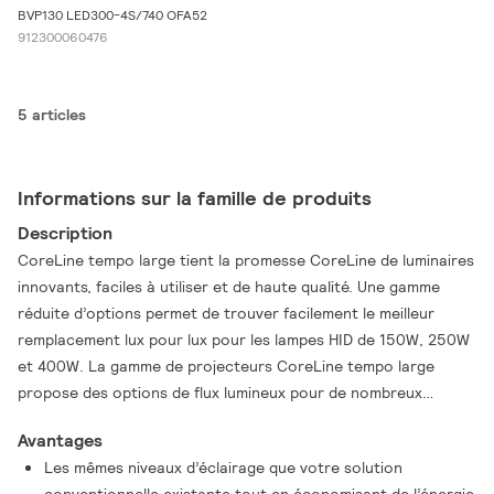
BVP130 LED300-4S/740 OFA52
912300060476
5 articles
Informations sur la famille de produits
Description
CoreLine tempo large tient la promesse CoreLine de luminaires
innovants, faciles à utiliser et de haute qualité. Une gamme
réduite d’options permet de trouver facilement le meilleur
remplacement lux pour lux pour les lampes HID de 150W, 250W
et 400W. La gamme de projecteurs CoreLine tempo large
propose des options de flux lumineux pour de nombreux
domaines d’application ainsi qu’un choix d’optiques
Avantages
asymétriques et symétriques haute performance. L'installation
Les mêmes niveaux d’éclairage que votre solution
est facilitée grâce au support de montage universel en forme