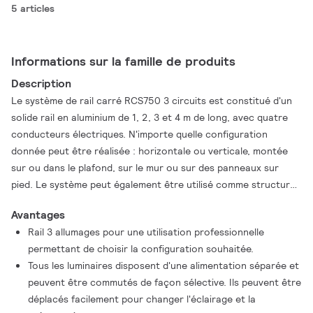
5 articles
Informations sur la famille de produits
Description
Le système de rail carré RCS750 3 circuits est constitué d'un
solide rail en aluminium de 1, 2, 3 et 4 m de long, avec quatre
conducteurs électriques. N'importe quelle configuration
donnée peut être réalisée : horizontale ou verticale, montée
sur ou dans le plafond, sur le mur ou sur des panneaux sur
pied. Le système peut également être utilisé comme structure
flottante. Tous les luminaires disposent d'une alimentation
Avantages
séparée et peuvent être commutés de façon sélective. Ils
Rail 3 allumages pour une utilisation professionnelle
peuvent être déplacés facilement pour changer l'éclairage et la
permettant de choisir la configuration souhaitée.
présentation. De cette façon on peut créer un système de rail
Tous les luminaires disposent d'une alimentation séparée et
multifonction pour un éclairage d'accentuation ainsi que pour
peuvent être commutés de façon sélective. Ils peuvent être
des publicités suspendues et du matériel décoratif. Une gamme
déplacés facilement pour changer l'éclairage et la
d'adaptateur, des connexions d'alimentation et des