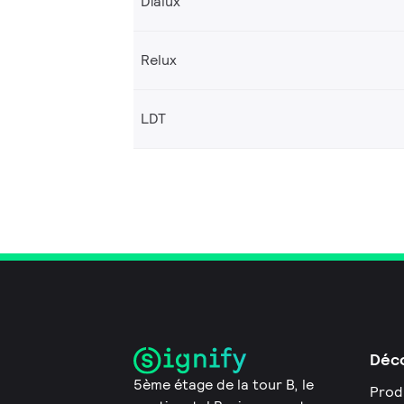
Dialux
Relux
LDT
Déco
5ème étage de la tour B, le
Prod