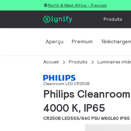
North & West Africa - Français
Produits
Aperçu
Premium
Télécharge
Accueil
Produits
Luminaires inté
Cleanroom LED CR250B
Philips Cleanroo
4000 K, IP65
CR250B LED55S/840 PSU W60L60 IP65