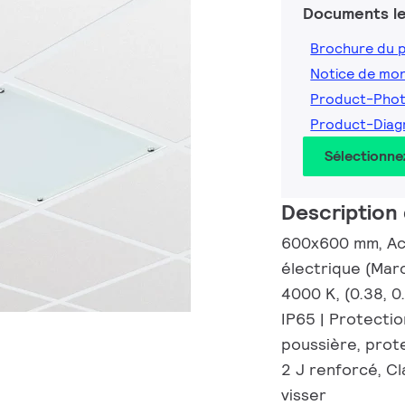
Documents le
Brochure du 
Notice de mo
Product-Pho
Product-Dia
Sélectionne
Description 
600x600 mm, Aci
électrique (Mar
4000 K, (0.38, 
IP65 | Protecti
poussière, prote
2 J renforcé, Cl
visser