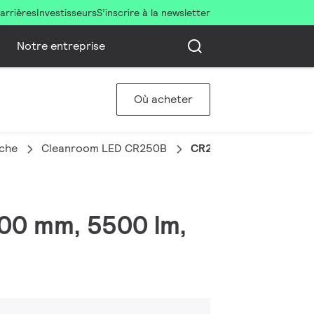
arrières
Investisseurs
S’inscrire à la newsletter
Notre entreprise
Où acheter
nche
Cleanroom LED CR250B
CR250B LED55S/840 P
00 mm, 5500 lm,