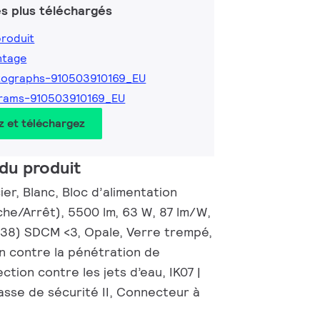
s plus téléchargés
produit
ntage
tographs-910503910169_EU
grams-910503910169_EU
z et téléchargez
du produit
er, Blanc, Bloc d’alimentation
che/Arrêt), 5500 lm, 63 W, 87 lm/W,
0.38) SDCM <3, Opale, Verre trempé,
on contre la pénétration de
ction contre les jets d’eau, IK07 |
asse de sécurité II, Connecteur à