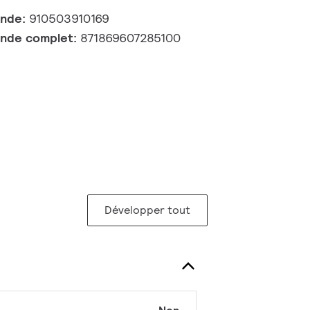
ande:
910503910169
nde complet:
871869607285100
Développer tout