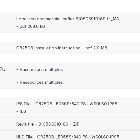
Localized commercial leaflet 910503910169 fr_MA
pdf 288.6 kB
CR250B installation instruction
pdf 2.0 MB
EU
Ressources multiples
Ressources multiples
IES File - CR250B LED55S/840 PSU W60L60 IP65
IES
Revit file - 910503910169
ZIP
ULD File - CR250B LED55S/840 PSU W60L60 IP65