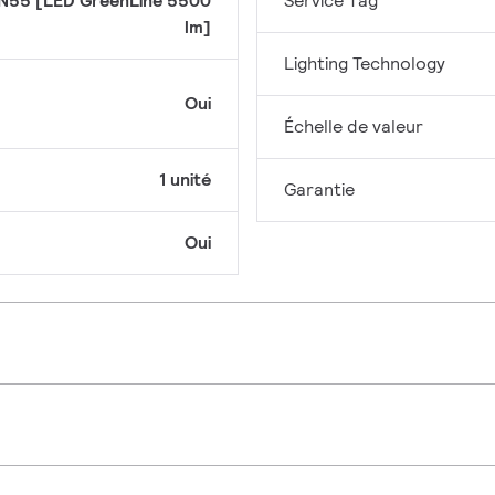
N55 [LED GreenLine 5500
Service Tag
lm]
Lighting Technology
Oui
Échelle de valeur
1 unité
Garantie
Oui