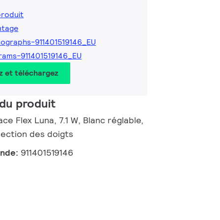
produit
ntage
ographs-911401519146_EU
rams-911401519146_EU
z et téléchargez
du produit
ce Flex Luna, 7.1 W, Blanc réglable,
tection des doigts
ande:
911401519146