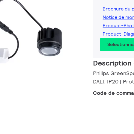
Brochure du 
Notice de mo
Product-Phot
Product-Diag
Sélectionne
Description 
Philips GreenSpa
DALI, IP20 | Pro
Code de comm