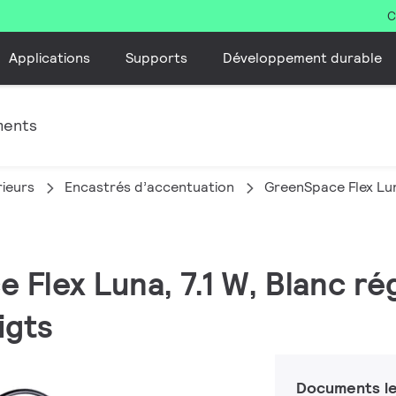
C
Applications
Supports
Développement durable
ments
rieurs
Encastrés d’accentuation
GreenSpace Flex Lu
 Flex Luna, 7.1 W, Blanc rég
igts
Documents le