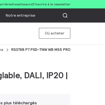
arrières
Investisseurs
S’inscrire à la newsletter
Notre entreprise
Où acheter
na
RS378B P7 PSD-TNW WB M55 PRO
lable, DALI, IP20 |
s plus téléchargés