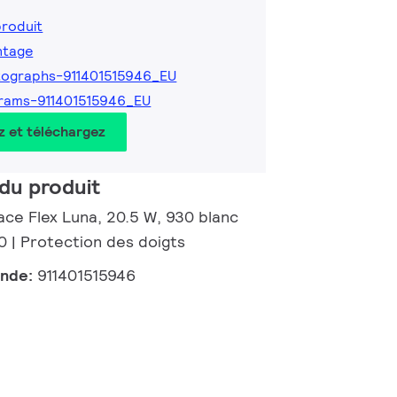
produit
ntage
ographs-911401515946_EU
rams-911401515946_EU
z et téléchargez
du produit
ace Flex Luna, 20.5 W, 930 blanc
0 | Protection des doigts
ande:
911401515946