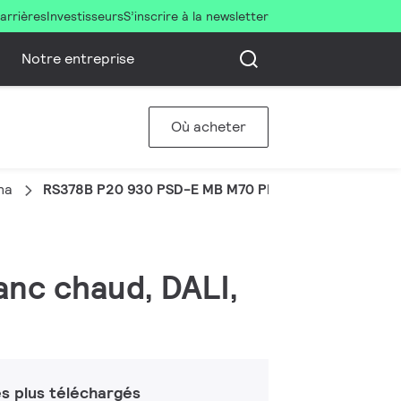
arrières
Investisseurs
S’inscrire à la newsletter
Notre entreprise
Où acheter
na
RS378B P20 930 PSD-E MB M70 PRO
anc chaud, DALI,
s plus téléchargés