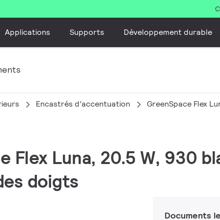
C
Applications
Supports
Développement durable
ments
rieurs
Encastrés d’accentuation
GreenSpace Flex Lu
e Flex Luna, 20.5 W, 930 bl
des doigts
Documents le