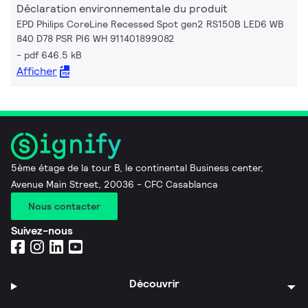
Déclaration environnementale du produit
EPD Philips CoreLine Recessed Spot gen2 RS150B LED6 WB
840 D78 PSR PI6 WH 911401899082
pdf 646.5 kB
Afficher
5ème étage de la tour B, le continental Business center,
Avenue Main Street, 20036 - CFC Casablanca
Nous contacter
Suivez-nous
Découvrir