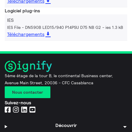
Téléchargements
Logiciel plug-ins
IES
IES File - DN590B LED15/940 P14PSU D75 NB G2
ies 1.3 kB
Téléchargements
5ème étage de la tour B, le continental Business center,
Avenue Main Street, 20036 - CFC Casablanca
Nous contacter
Suivez-nous
Découvrir