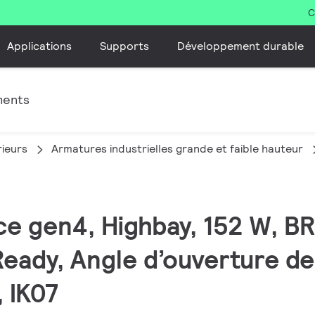
C
Applications
Supports
Développement durable
ments
rieurs
Armatures industrielles grande et faible hauteur
ce gen4, Highbay, 152 W, B
Ready, Angle d’ouverture de
 IK07