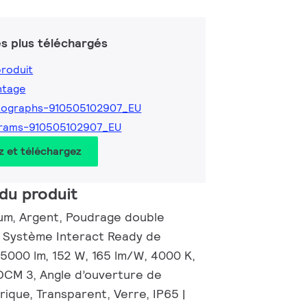
s plus téléchargés
produit
ntage
tographs-910505102907_EU
grams-910505102907_EU
z et téléchargez
du produit
ium, Argent, Poudrage double
 Système Interact Ready de
25000 lm, 152 W, 165 lm/W, 4000 K,
SDCM 3, Angle d’ouverture de
ique, Transparent, Verre, IP65 |