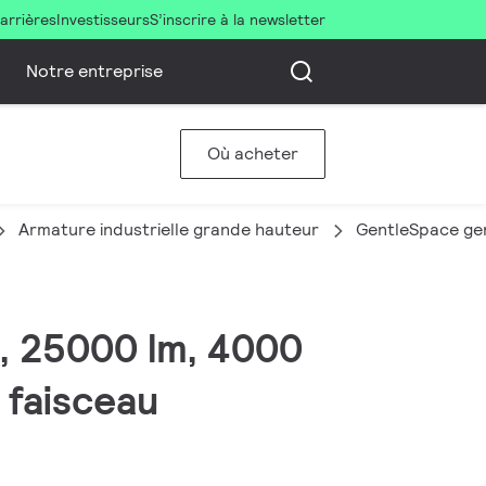
arrières
Investisseurs
S’inscrire à la newsletter
Notre entreprise
Où acheter
Armature industrielle grande hauteur
GentleSpace ge
R, 25000 lm, 4000
 faisceau