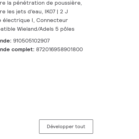
re la pénétration de poussière,
e les jets d’eau, IK07 | 2 J
e électrique I, Connecteur
atible Wieland/Adels 5 pôles
ande:
910505102907
nde complet:
872016958901800
Développer tout