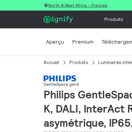
North & West Africa - Français
Produits
Aperçu
Premium
Télécharge
Accueil
Produits
Luminaires inté
GentleSpace gen4
Philips GentleSpa
K, DALI, InterAct 
asymétrique, IP65,