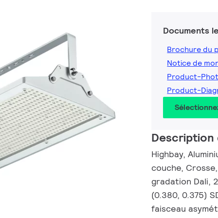
Documents le
Brochure du 
Notice de mo
Product-Pho
Product-Dia
Sélectionne
Description 
Highbay, Alumin
couche, Crosse,
gradation Dali, 
(0.380, 0.375) 
faisceau asymétr