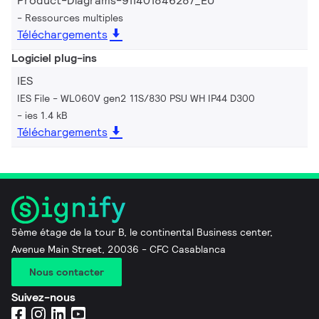
Product-Diagrams-911401846287_EU
Ressources multiples
Téléchargements
Logiciel plug-ins
IES
IES File - WL060V gen2 11S/830 PSU WH IP44 D300
ies 1.4 kB
Téléchargements
5ème étage de la tour B, le continental Business center,
Avenue Main Street, 20036 - CFC Casablanca
Nous contacter
Suivez-nous