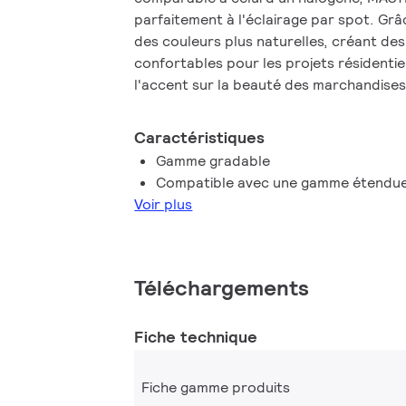
parfaitement à l'éclairage par spot. Grâc
des couleurs plus naturelles, créant de
confortables pour les projets résidentie
l'accent sur la beauté des marchandise
détail. Ces spots LED MV GU10 ont l'aspe
spots, conservent la beauté classique d
Caractéristiques
apportent les performances élevées de 
Gamme gradable
fonction de gradation vous permet de c
Compatible avec une gamme étendue
souhaitée et est compatible avec une la
Voir plus
MASTER VALUE permet également de réal
d'énergie que les spots LED normaux.
Téléchargements
Fiche technique
Fiche gamme produits