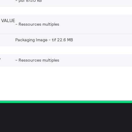
pdf 875.0 kB
 VALUE
Ressources multiples
Packaging Image
tif 22.6 MB
V
Ressources multiples