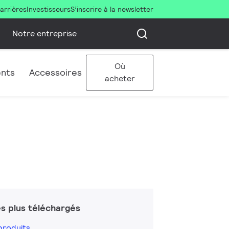
arrières
Investisseurs
S’inscrire à la newsletter
Notre entreprise
Où
ents
Accessoires
acheter
s plus téléchargés
produits