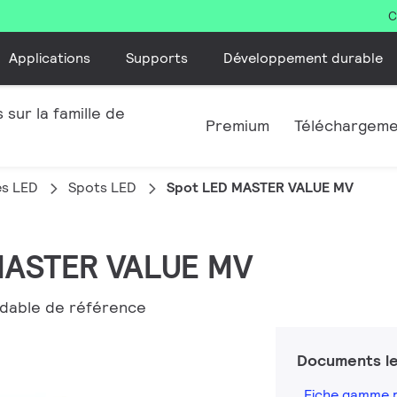
C
Applications
Supports
Développement durable
 sur la famille de
Premium
Téléchargem
es LED
Spots LED
Spot LED MASTER VALUE MV
 MASTER VALUE MV
adable de référence
Documents le
Fiche gamme 