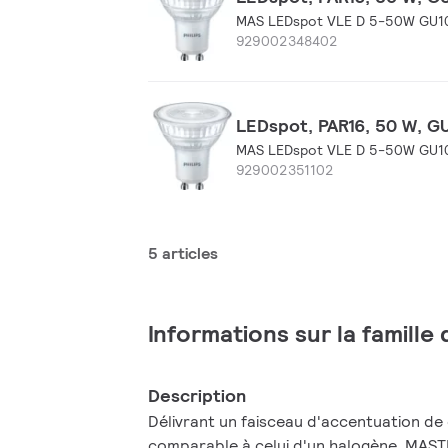
MAS LEDspot VLE D 5-50W GU10
929002348402
LEDspot, PAR16, 50 W, GU
MAS LEDspot VLE D 5-50W GU10
929002351102
5 articles
Informations sur la famille
Description
Délivrant un faisceau d'accentuation de
comparable à celui d'un halogène, MAS