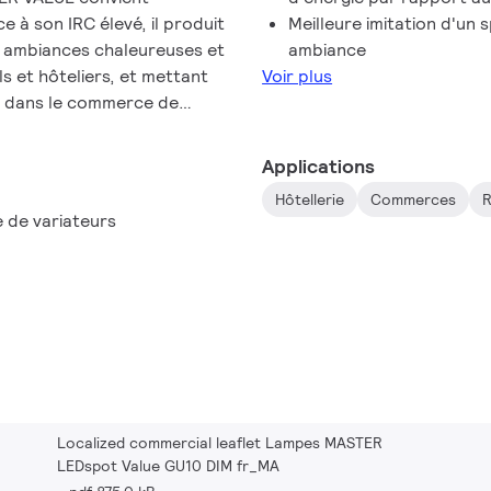
e à son IRC élevé, il produit
Meilleure imitation d'un 
s ambiances chaleureuses et
ambiance
ls et hôteliers, et mettant
Voir plus
s dans le commerce de
ct général familier des
es spots en verre et
Applications
la technologie LED. La
Hôtellerie
Commerces
R
réer l'atmosphère
 de variateurs
rge sélection de gradateurs.
iser plus d'économies
Localized commercial leaflet Lampes MASTER
LEDspot Value GU10 DIM fr_MA