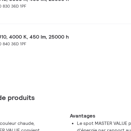
 830 36D 1PF
10, 4000 K, 450 lm, 25000 h
 840 36D 1PF
 de produits
Avantages
 couleur chaude,
Le spot MASTER VALUE p
TER VALUE convient
d'énergie par rapport a