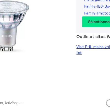
Family-IES-S
Family-Photo
Sélectionne
Outils et sites
Visit PHL mains v
list