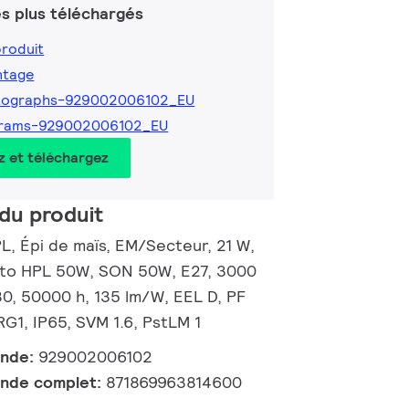
s plus téléchargés
produit
ntage
tographs-929002006102_EU
grams-929002006102_EU
z et téléchargez
du produit
, Épi de maïs, EM/Secteur, 21 W,
 to HPL 50W, SON 50W, E27, 3000
80, 50000 h, 135 lm/W, EEL D, PF
 RG1, IP65, SVM 1.6, PstLM 1
ande:
929002006102
nde complet:
871869963814600