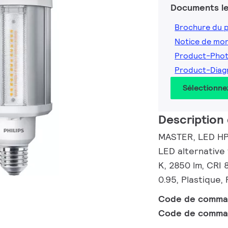
Documents le
Brochure du 
Notice de mo
Product-Pho
Product-Dia
Sélectionne
Description 
MASTER, LED HPL
LED alternative
K, 2850 lm, CRI 
0.95, Plastique,
Code de comm
Code de comma