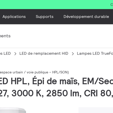
C
Applications
Supports
Développement durable
ments
es LED
LED de remplacement HID
Lampes LED TrueFor
(espace urbain / voie publique – HPL/SON)
ED HPL, Épi de maïs, EM/Sec
, 3000 K, 2850 lm, CRI 80