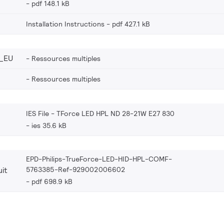
pdf 148.1 kB
Installation Instructions
pdf 427.1 kB
_EU
Ressources multiples
Ressources multiples
IES File - TForce LED HPL ND 28-21W E27 830
ies 35.6 kB
EPD-Philips-TrueForce-LED-HID-HPL-COMF-
5763385-Ref-929002006602
it
pdf 698.9 kB