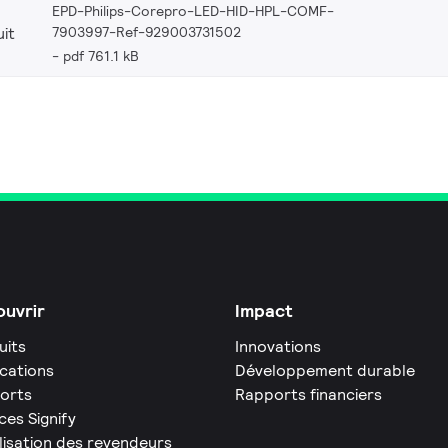
EPD-Philips-Corepro-LED-HID-HPL-COMF-
7903997-Ref-929003731502
it
pdf 761.1 kB
uvrir
Impact
uits
Innovations
ications
Développement durable
orts
Rapports financiers
ces Signify
lisation des revendeurs