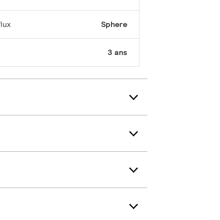
lux
Sphere
3 ans