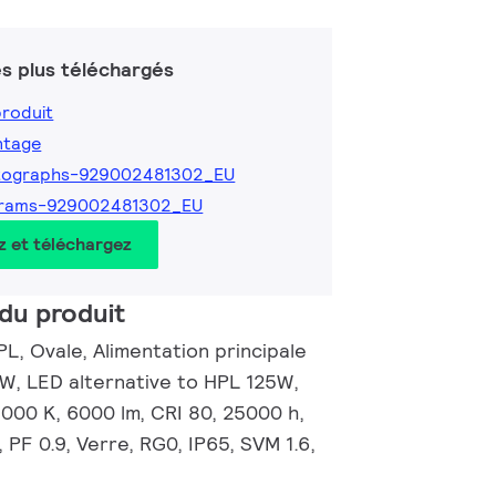
s plus téléchargés
produit
ntage
tographs-929002481302_EU
grams-929002481302_EU
z et téléchargez
du produit
L, Ovale, Alimentation principale
W, LED alternative to HPL 125W,
000 K, 6000 lm, CRI 80, 25000 h,
 PF 0.9, Verre, RG0, IP65, SVM 1.6,