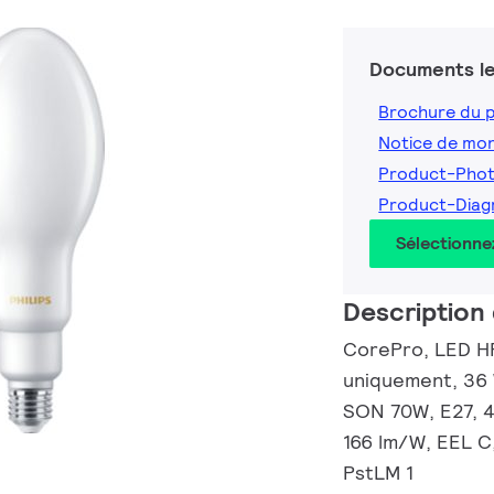
Documents le
Brochure du 
Notice de mo
Product-Pho
Product-Dia
Sélectionne
Description 
CorePro, LED HP
uniquement, 36 
SON 70W, E27, 4
166 lm/W, EEL C,
PstLM 1