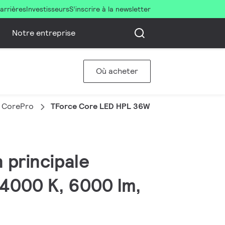
arrières
Investisseurs
S’inscrire à la newsletter
Notre entreprise
Où acheter
 CorePro
TForce Core LED HPL 36W E27 840 FR
 principale
4000 K, 6000 lm,