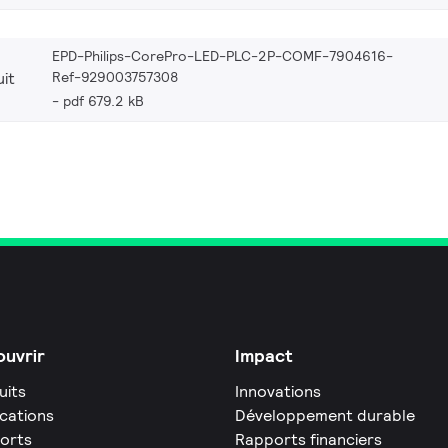
EPD-Philips-CorePro-LED-PLC-2P-COMF-7904616-
Ref-929003757308
it
pdf 679.2 kB
uvrir
Impact
uits
Innovations
ications
Développement durable
orts
Rapports financiers