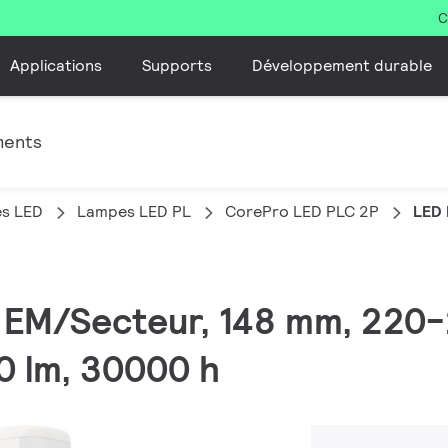
C
Applications
Supports
Développement durable
ments
es LED
Lampes LED PL
CorePro LED PLC 2P
LED 
, EM/Secteur, 148 mm, 220-
0 lm, 30000 h