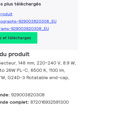
s plus téléchargés
produit
tographs-929003820308_EU
grams-929003820308_EU
z et téléchargez
du produit
ecteur, 148 mm, 220-240 V, 8.9 W,
 to 26W PL-C, 6500 K, 1100 lm,
m/W, G24D-3 Rotatable end-cap,
ande:
929003820308
nde complet:
872016932591300