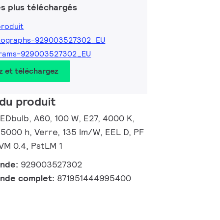
s plus téléchargés
produit
tographs-929003527302_EU
grams-929003527302_EU
z et téléchargez
du produit
EDbulb, A60, 100 W, E27, 4000 K,
 15000 h, Verre, 135 lm/W, EEL D, PF
SVM 0.4, PstLM 1
ande:
929003527302
nde complet:
871951444995400