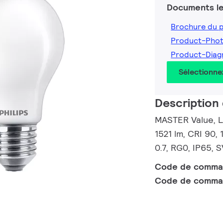
Documents le
Brochure du 
Product-Pho
Product-Dia
Sélectionne
Description 
MASTER Value, L
1521 lm, CRI 90,
0.7, RG0, IP65, 
Code de comm
Code de comma