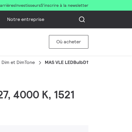
arrières
Investisseurs
S’inscrire à la newsletter
Notre entreprise
Où acheter
 Dim et DimTone
MAS VLE LEDBulbD11.2-100W E27 940A
27, 4000 K, 1521