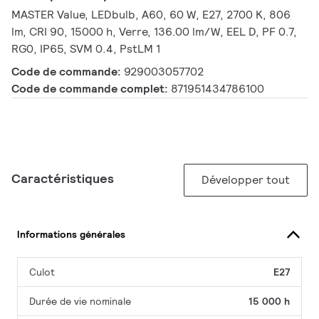
MASTER Value, LEDbulb, A60, 60 W, E27, 2700 K, 806
lm, CRI 90, 15000 h, Verre, 136.00 lm/W, EEL D, PF 0.7,
RG0, IP65, SVM 0.4, PstLM 1
Code de commande:
929003057702
Code de commande complet:
871951434786100
Caractéristiques
Développer tout
Informations générales
Culot
E27
Durée de vie nominale
15 000 h