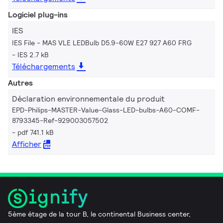
Logiciel plug-ins
IES
IES File - MAS VLE LEDBulb D5.9-60W E27 927 A60 FRG
IES 2.7 kB
Téléchargements
Autres
Déclaration environnementale du produit
EPD-Philips-MASTER-Value-Glass-LED-bulbs-A60-COMF-
8793345-Ref-929003057502
pdf 741.1 kB
Afficher
5ème étage de la tour B, le continental Business center,