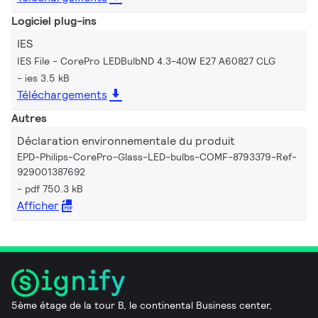
Logiciel plug-ins
IES
IES File - CorePro LEDBulbND 4.3-40W E27 A60827 CLG
ies 3.5 kB
Téléchargements
Autres
Déclaration environnementale du produit
EPD-Philips-CorePro-Glass-LED-bulbs-COMF-8793379-Ref-
929001387692
pdf 750.3 kB
Afficher
5ème étage de la tour B, le continental Business center,