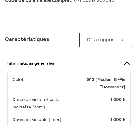
Code de commande complet:
871150061262540
Caractéristiques
Développer tout
Informations générales
Culot
G13 [Medium Bi-Pin
Fluorescent]
Durée de vie à 50 % de
1 000 h
mortalité (nom.)
Durée de vie utile (nom.)
1 000 h