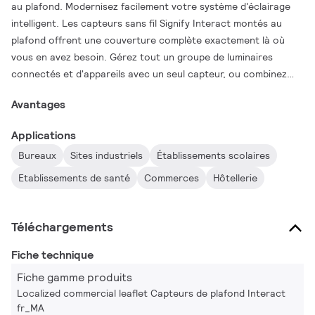
au plafond. Modernisez facilement votre système d'éclairage
intelligent. Les capteurs sans fil Signify Interact montés au
plafond offrent une couverture complète exactement là où
vous en avez besoin. Gérez tout un groupe de luminaires
connectés et d'appareils avec un seul capteur, ou combinez
plusieurs capteurs pour une flexibilité optimale. Avec
Avantages
l’application Interact, le zonage et le rezonage sont simples et
sans fil, vous offrant un contrôle total sans limites. Le
Applications
résultat ? Des économies d'énergie exceptionnelles et une
Bureaux
Sites industriels
Établissements scolaires
adaptabilité inégalée à tous les espaces.
Etablissements de santé
Commerces
Hôtellerie
Téléchargements
Fiche technique
Fiche gamme produits
Localized commercial leaflet Capteurs de plafond Interact
fr_MA