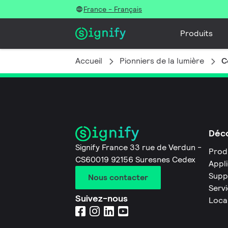
France - Français
Produits
Accueil
Pionniers de la lumière
C
Déco
Signify France 33 rue de Verdun -
Prod
CS60019 92156 Suresnes Cedex
Appl
Supp
Nous contacter
Servi
Suivez-nous
Loca