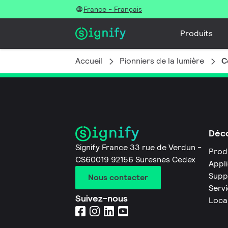
France - Français
Produits
Accueil
Pionniers de la lumière
C
Déco
Signify France 33 rue de Verdun -
Prod
CS60019 92156 Suresnes Cedex
Appl
Supp
Nous contacter
Servi
Suivez-nous
Loca