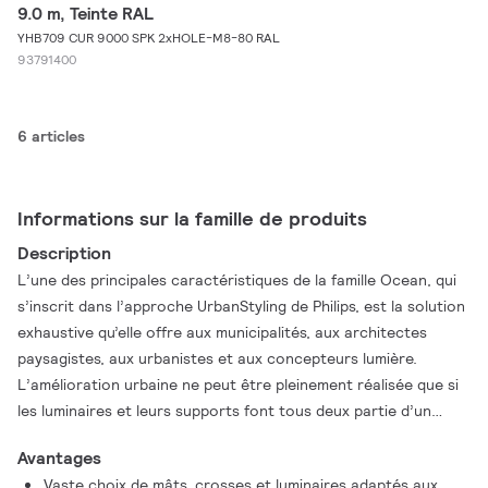
9.0 m, Teinte RAL
YHB709 CUR 9000 SPK 2xHOLE-M8-80 RAL
93791400
6 articles
Informations sur la famille de produits
Description
L’une des principales caractéristiques de la famille Ocean, qui
s’inscrit dans l’approche UrbanStyling de Philips, est la solution
exhaustive qu’elle offre aux municipalités, aux architectes
paysagistes, aux urbanistes et aux concepteurs lumière.
L’amélioration urbaine ne peut être pleinement réalisée que si
les luminaires et leurs supports font tous deux partie d’un
concept intégré. C’est pourquoi la famille Ocean inclut une
Avantages
série de mâts et crosses spéciaux qui se fondent avec le style
Vaste choix de mâts, crosses et luminaires adaptés aux