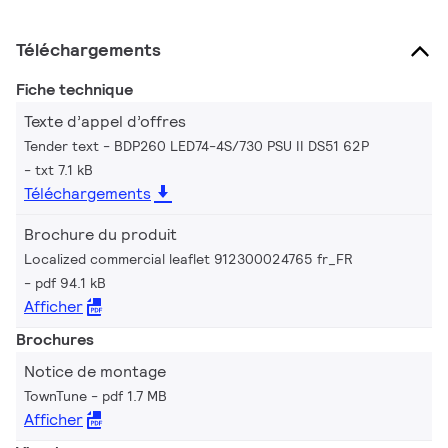
Téléchargements
Fiche technique
Texte d’appel d’offres
Tender text - BDP260 LED74-4S/730 PSU II DS51 62P
txt 7.1 kB
Téléchargements
Brochure du produit
Localized commercial leaflet 912300024765 fr_FR
pdf 94.1 kB
Afficher
Brochures
Notice de montage
TownTune
pdf 1.7 MB
Afficher