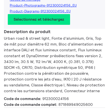
Product-Photographs-912300024156_EU
Product-Diagrams-912300024156_EU
Sélectionnez et téléchargez
Description du produit
Urban road & street light, Fonte d’aluminium, Gris, Top
de mât pour diamètre 62 mm, Bloc d'alimentation avec
interface DALI et flux lumineux constant, Flux lumineux
constant et DynaDimmer présélections fixes version 2,
3430 lm, 30.5 W, 112 lm/W, 4000 K, (0.381, 0.379)
SDCM <5, CRI70, Distribution symétrique 50, IP66 |
Protection contre la pénétration de poussière,
protection contre les jets d’eau, IK10 | 20 J résistance
au vandalisme, Classe électrique I, Niveau de protection
contre les surtensions standard, Connecteur interne
Code de commande:
912300024156
Code de commande complet:
871869949025600