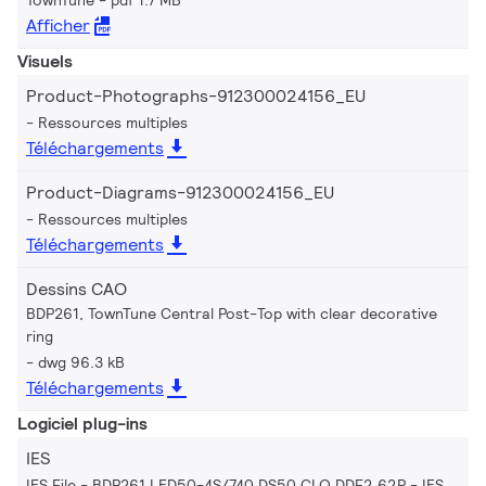
TownTune
pdf 1.7 MB
Afficher
Visuels
Product-Photographs-912300024156_EU
Ressources multiples
Téléchargements
Product-Diagrams-912300024156_EU
Ressources multiples
Téléchargements
Dessins CAO
BDP261, TownTune Central Post-Top with clear decorative
ring
dwg 96.3 kB
Téléchargements
Logiciel plug-ins
IES
IES File - BDP261 LED50-4S/740 DS50 CLO DDF2 62P
IES