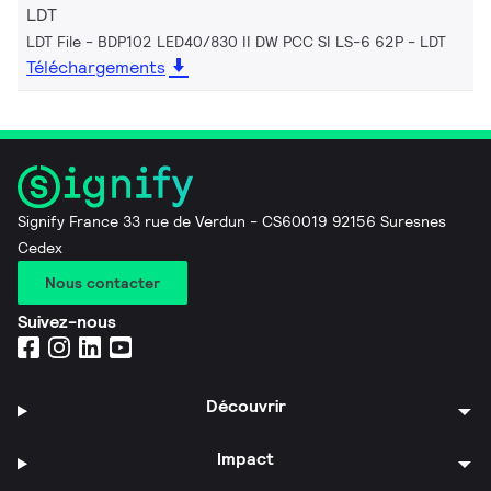
LDT
LDT File - BDP102 LED40/830 II DW PCC SI LS-6 62P
LDT
Téléchargements
Signify France 33 rue de Verdun - CS60019 92156 Suresnes
Cedex
Nous contacter
Suivez-nous
Découvrir
Impact