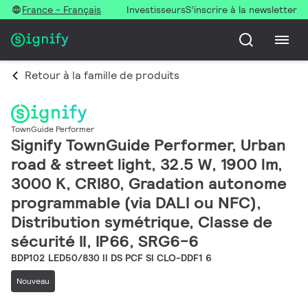
France - Français
Investisseurs
S’inscrire à la newsletter
Retour à la famille de produits
TownGuide Performer
Signify TownGuide Performer, Urban
road & street light, 32.5 W, 1900 lm,
3000 K, CRI80, Gradation autonome
programmable (via DALI ou NFC),
Distribution symétrique, Classe de
sécurité II, IP66, SRG6-6
BDP102 LED50/830 II DS PCF SI CLO-DDF1 6
Nouveau