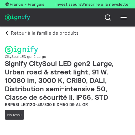
France - Français
Investisseurs
S’inscrire à la newsletter
Retour à la famille de produits
CitySoul LED gen2 Large
Signify CitySoul LED gen2 Large,
Urban road & street light, 91 W,
10080 lm, 3000 K, CRI80, DALI,
Distribution semi-intensive 50,
Classe de sécurité II, IP66, STD
BRP531 LED120-4S/830 II DM50 D9 AL GR
Nouveau