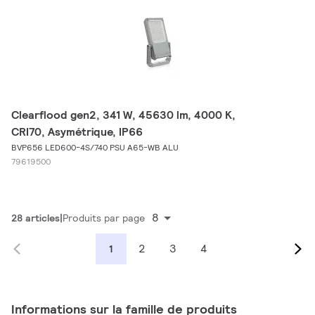
Clearflood gen2, 341 W, 45630 lm, 4000 K,
CRI70, Asymétrique, IP66
BVP656 LED600-4S/740 PSU A65-WB ALU
79619500
8
28 articles
Produits par page
2
3
4
1
Informations sur la famille de produits