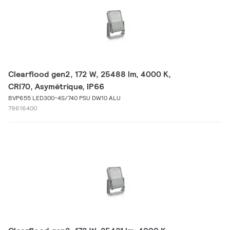
Clearflood gen2, 172 W, 25488 lm, 4000 K,
CRI70, Asymétrique, IP66
BVP655 LED300-4S/740 PSU DW10 ALU
79616400