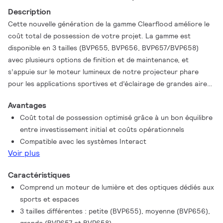
Description
Cette nouvelle génération de la gamme Clearflood améliore le
coût total de possession de votre projet. La gamme est
disponible en 3 tailles (BVP655, BVP656, BVP657/BVP658)
avec plusieurs options de finition et de maintenance, et
s’appuie sur le moteur lumineux de notre projecteur phare
pour les applications sportives et d’éclairage de grandes aires.
Ce moteur de lumière est optimisé pour les applications
Avantages
sportives, ainsi que pour les grandes surfaces, telles que les
Coût total de possession optimisé grâce à un bon équilibre
pôles logistiques, les parkings extérieurs et les zones de
entre investissement initial et coûts opérationnels
stockage. La nouvelle approche de conception innovante
Compatible avec les systèmes Interact
permet de mettre à disposition des options connectées telles
Voir plus
que la prise SR, entièrement intégrée sur le boîtier du
projecteur, et un multi-capteur sur la crosse. La gamme de
Caractéristiques
produits est compatible avec les systèmes Interact.
Comprend un moteur de lumière et des optiques dédiés aux
sports et espaces
3 tailles différentes : petite (BVP655), moyenne (BVP656),
grande (BVP657 et BVP658)