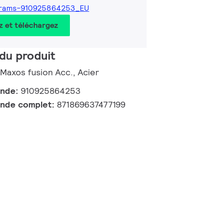
grams-910925864253_EU
z et téléchargez
du produit
 Maxos fusion Acc., Acier
ande:
910925864253
nde complet:
871869637477199