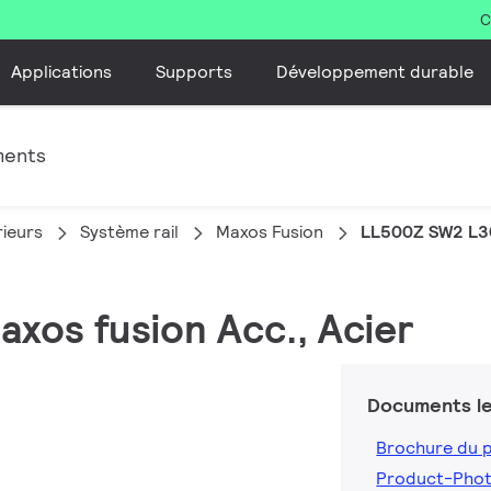
C
Applications
Supports
Développement durable
ments
rieurs
Système rail
Maxos Fusion
LL500Z SW2 L
axos fusion Acc., Acier
Documents le
Brochure du 
Product-Pho