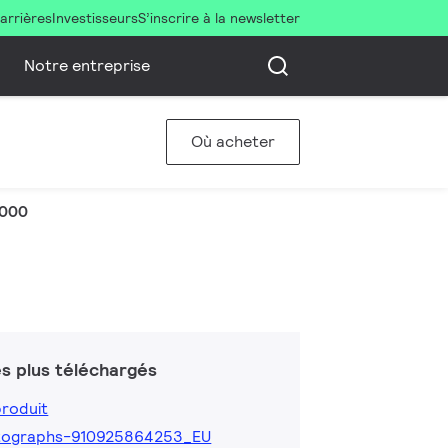
arrières
Investisseurs
S’inscrire à la newsletter
Notre entreprise
Où acheter
3000
s plus téléchargés
produit
tographs-910925864253_EU