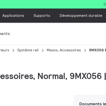
C
Applications
Supports
Développement durable
ments
rieurs
Système rail
Maxos, Accessoires
9MX056 B
ccessoires, Normal, 9MX056
Documents le