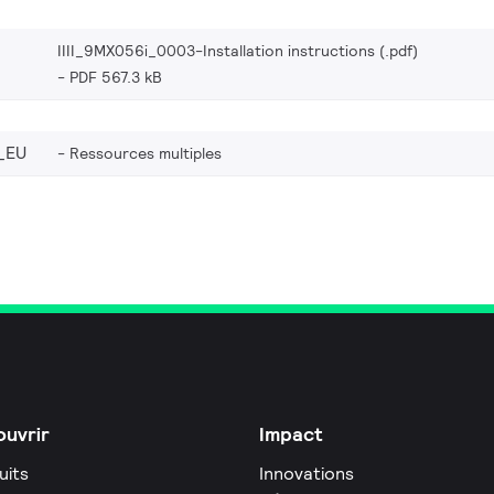
IIII_9MX056i_0003-Installation instructions (.pdf)
PDF 567.3 kB
_EU
Ressources multiples
uvrir
Impact
uits
Innovations