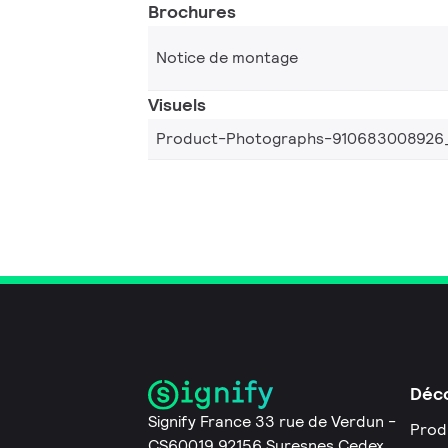
Brochures
Notice de montage
Visuels
Product-Photographs-910683008926
Déco
Signify France 33 rue de Verdun -
Prod
CS60019 92156 Suresnes Cedex