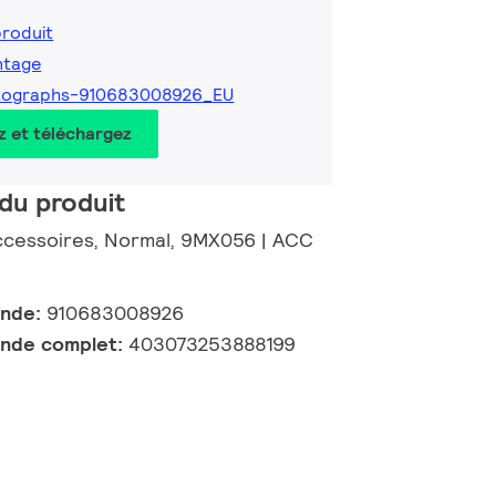
produit
ntage
tographs-910683008926_EU
z et téléchargez
du produit
Accessoires, Normal, 9MX056 | ACC
ande:
910683008926
nde complet:
403073253888199