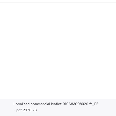
Localized commercial leaflet 910683008926 fr_FR
pdf 297.0 kB