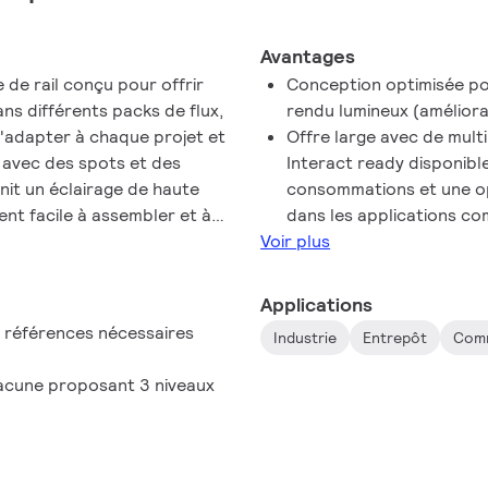
Avantages
 de rail conçu pour offrir
Conception optimisée pou
ans différents packs de flux,
rendu lumineux (améliora
'adapter à chaque projet et
Offre large avec de multi
er avec des spots et des
Interact ready disponibl
nit un éclairage de haute
consommations et une opti
nt facile à assembler et à
dans les applications com
réaménagements plus rapides
Voir plus
Applications
x références nécessaires
Industrie
Entrepôt
Comm
hacune proposant 3 niveaux