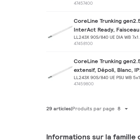
47457400
CoreLine Trunking gen2.5
InterAct Ready, Faisceau 
LL243X 90S/840 UE DIA WB 7x1
47458100
CoreLine Trunking gen2.5
extensif, Dépoli, Blanc, I
LL243X 90S/840 UE PSU WB 5x
47459800
29 articles
Produits par page
8
Informations sur la famille