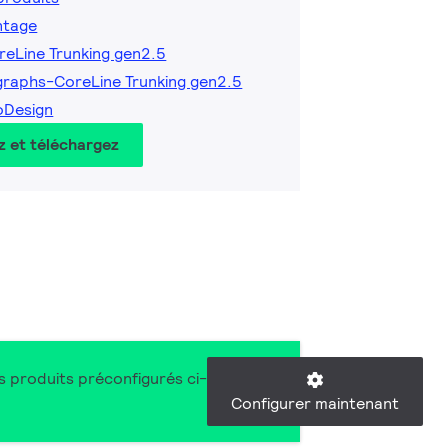
ntage
reLine Trunking gen2.5
graphs-CoreLine Trunking gen2.5
oDesign
z et téléchargez
es produits préconfigurés ci-
Configurer maintenant