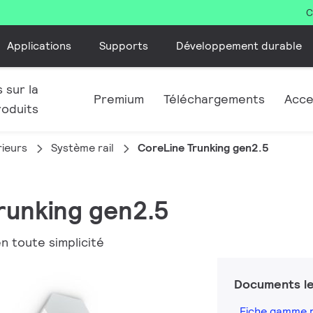
C
Applications
Supports
Développement durable
 sur la
Premium
Téléchargements
Acce
roduits
rieurs
Système rail
CoreLine Trunking gen2.5
Trunking gen2.5
n toute simplicité
Documents le
Fiche gamme 