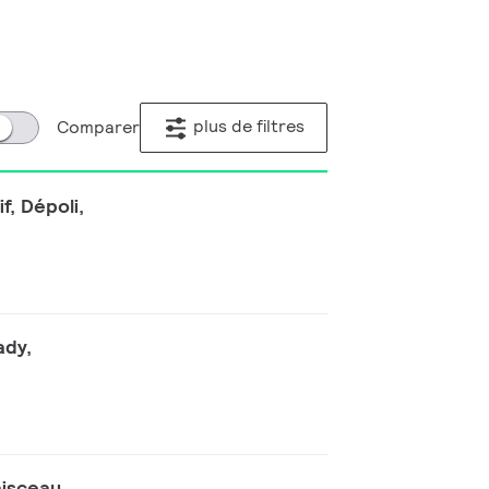
plus de filtres
Comparer
f, Dépoli,
ady,
aisceau