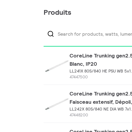
Produits
CoreLine Trunking gen2.5,
Blanc, IP20
LL241X 80S/840 HE PSU WB 5x1
47447500
CoreLine Trunking gen2.5
Faisceau extensif, Dépoli
LL242X 80S/840 NE DIA WB 7x1
47448200
CoreLine Trunking gen2.5