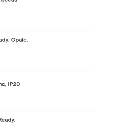
ady, Opale,
nc, IP20
Ready,